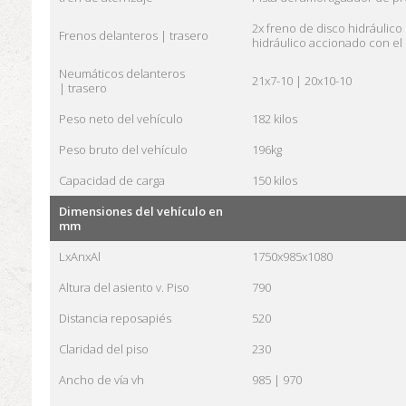
2x freno de disco hidráulico
Frenos delanteros |
trasero
hidráulico accionado con el 
Neumáticos delanteros
21x7-10 |
20x10-10
|
trasero
Peso neto del vehículo
182 kilos
Peso bruto del vehículo
196kg
Capacidad de carga
150 kilos
Dimensiones del vehículo en
mm
LxAnxAl
1750x985x1080
Altura del asiento v.
Piso
790
Distancia reposapiés
520
Claridad del piso
230
Ancho de vía vh
985 |
970