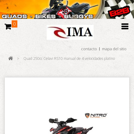
0
contacto
mapa del sitio
>
Quad 250cc Celavi RS10 manual de 4 velocidades platino