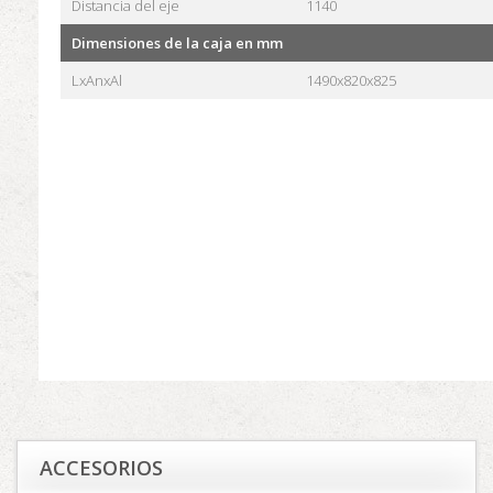
Distancia del eje
1140
Dimensiones de la caja en mm
LxAnxAl
1490x820x825
ACCESORIOS