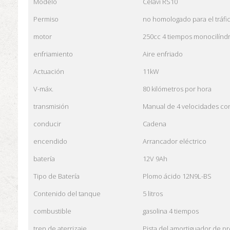
Modelo
Celavi RS10
Permiso
no homologado para el tráfi
motor
250cc 4 tiempos monocilínd
enfriamiento
Aire enfriado
Actuación
11kW
V-máx.
80 kilómetros por hora
transmisión
Manual de 4 velocidades co
conducir
Cadena
encendido
Arrancador eléctrico
batería
12V 9Ah
Tipo de Batería
Plomo ácido 12N9L-BS
Contenido del tanque
5 litros
combustible
gasolina 4 tiempos
tren de aterrizaje
Pista del amortiguador de pr