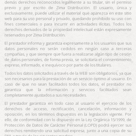
demás derechos reconocidos legalmente a su titular, sin el permiso
previo y por escrito de
Zima Distribución
. El usuario, única y
exclusivamente, puede utilizar el material que aparezca en este sitio
web para su uso personal y privado, quedando prohibido su uso con
fines comerciales o para incurrir en actividades ilícitas. Todos los
derechos derivados de la propiedad intelectual están expresamente
reservados por
Zima Distribución
.
El prestador informa y garantiza expresamente a los usuarios que sus
datos personales no serán cedidos en ningún caso a terceras
compañías, y que siempre que fuera a realizarse algún tipo de cesión
de datos personales, de forma previa, se solicitaría el consentimiento
expreso, informado, e inequívoco por parte de los titulares.
Todos los datos solicitados a través de la WEB son obligatorios, ya que
son necesarios para la prestación de un servicio óptimo al usuario. En
caso de que no sean facilitados todos los datos, el prestador no
garantiza que la información y servicios facilitados sean
completamente ajustados a sus necesidades.
El prestador garantiza en todo caso al usuario el ejercicio de los
derechos de acceso, rectificación, cancelación, información y
oposición, en los términos dispuestos en la legislación vigente. Por
ello, de conformidad con lo dispuesto en la Ley Orgánica 15/1999, de
Protección de Datos de Carácter Personal (LOPD) podrá ejercer sus
derechos remitiendo una solicitud expresa, junto a una copia de su
DNI, a través de los siguientes medios: