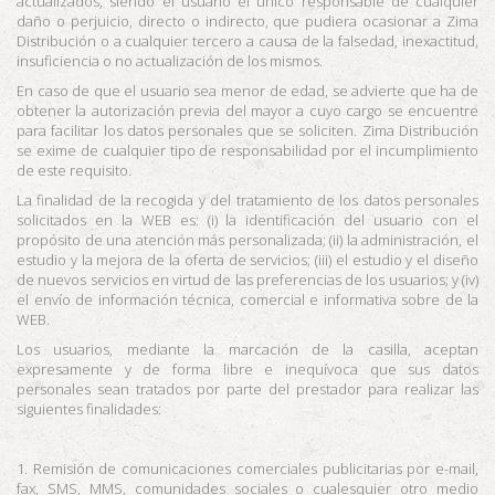
actualizados, siendo el usuario el único responsable de cualquier
daño o perjuicio, directo o indirecto, que pudiera ocasionar a
Zima
Distribución
o a cualquier tercero a causa de la falsedad, inexactitud,
insuficiencia o no actualización de los mismos.
En caso de que el usuario sea menor de edad, se advierte que ha de
obtener la autorización previa del mayor a cuyo cargo se encuentre
para facilitar los datos personales que se soliciten.
Zima Distribución
se exime de cualquier tipo de responsabilidad por el incumplimiento
de este requisito.
La finalidad de la recogida y del tratamiento de los datos personales
solicitados en la WEB es: (i) la identificación del usuario con el
propósito de una atención más personalizada; (ii) la administración, el
estudio y la mejora de la oferta de servicios; (iii) el estudio y el diseño
de nuevos servicios en virtud de las preferencias de los usuarios; y (iv)
el envío de información técnica, comercial e informativa sobre de la
WEB.
Los usuarios, mediante la marcación de la casilla, aceptan
expresamente y de forma libre e inequívoca que sus datos
personales sean tratados por parte del prestador para realizar las
siguientes finalidades:
1. Remisión de comunicaciones comerciales publicitarias por e-mail,
fax, SMS, MMS, comunidades sociales o cualesquier otro medio