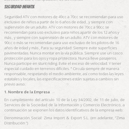
Seguridad Infantil
Seguridad ATV con motores de 49cc a 70cc se recomiendan para uso
exclusivo de niños a partir de lo 6 años de edad , y siempre con
supervisión de un adulto. ATV con motores de 70cc a 90cc se
recomiendan para uso exclusivo para niños apartir de los 12 años y
más , y siempre con supervisión de un adulto. ATV con motores de
90cc o más se recomiendan para uso exclusivo de los pilotos de 16
años de edad y más , Para su seguridad: Siempre evite superficies
pavimentadas. Nunca montar en la vía pública. Siempre use un casco.
protección para los ojos y ropa protectora. Nunca lleve pasajeros.
Nunca participe en stunt riding. Evite el exceso de velocidad. Y tener
especial cuidado en terrenos difíciles. " Circula siempre de manera
responsable, respetando el medio ambiente, así como todas las leyes
estatales y locales, las especificaciones están sujetas a cambios sin
previo aviso.
1. Nombre de la Empresa
En cumplimiento del artículo 10 de la Ley 34/2002, de 11 de julio, de
Servicios de la Sociedad de la Información y Comercio Electrónico, a
continuación se exponen los datos identificativos de la empresa web:
Denominación Social: Zima Import & Export S.L. (en adelante, “Zima
Distribución ”)