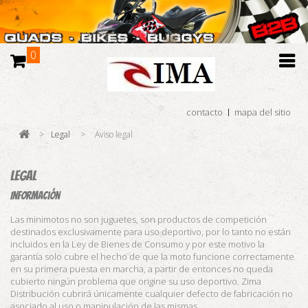
0
contacto
mapa del sitio
>
Legal
>
Aviso legal
Legal
Información
Las minimotos no son juguetes, son productos de competición
destinados exclusivamente para uso deportivo, por lo tanto no están
incluidos en la Ley de Bienes de Consumo y por este motivo la
garantía solo cubre el hecho de que la moto funcione correctamente
en su primera puesta en marcha, a partir de entonces no queda
cubierto ningún problema que origine su uso deportivo. Zima
Distribución cubrirá únicamente cualquier defecto de fabricación no
asociado al uso o manipulación de las mismas