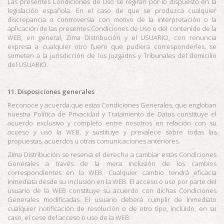
Las presentes Condiciones de Uso se regirán por lo dispuesto en la
legislación española. En el caso de que se produzca cualquier
discrepancia o controversia con motivo de la interpretación o la
aplicación de las presentes Condiciones de Uso o del contenido de la
WEB, en general,
Zima Distribución
y el USUARIO, con renuncia
expresa a cualquier otro fuero que pudiera corresponderles, se
someten a la jurisdicción de los Juzgados y Tribunales del domicilio
del USUARIO.
11. Disposiciones generales
Reconoce y acuerda que estas Condiciones Generales, que engloban
nuestra Política de Privacidad y Tratamiento de Datos constituye el
acuerdo exclusivo y completo entre nosotros en relación con su
acceso y uso la WEB, y sustituye y prevalece sobre todas las
propuestas, acuerdos u otras comunicaciones anteriores.
Zima Distribución
se reserva el derecho a cambiar estas Condiciones
Generales a través de la mera inclusión de los cambios
correspondientes en la WEB. Cualquier cambio tendrá eficacia
inmediata desde su inclusión en la WEB. El acceso o uso por parte del
usuario de la WEB constituye su acuerdo con dichas Condiciones
Generales modificadas. El usuario deberá cumplir de inmediato
cualquier notificación de resolución o de otro tipo, incluido, en su
caso, el cese del acceso o uso de la WEB.