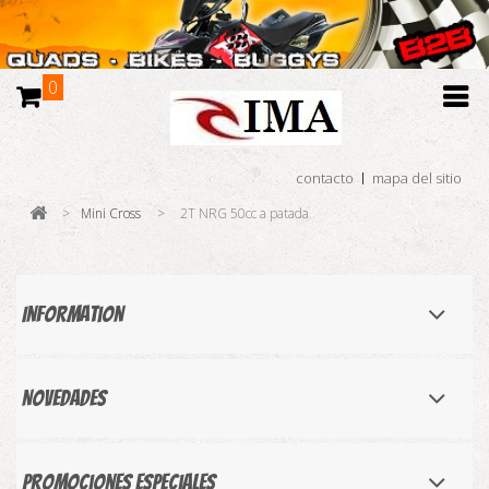
0
contacto
mapa del sitio
>
Mini Cross
>
2T NRG 50cc a patada
Information
Novedades
Promociones especiales