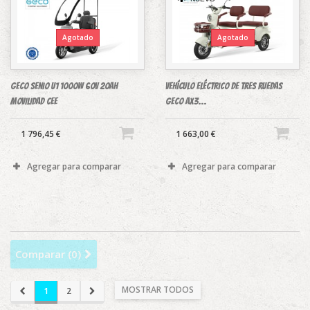
Agotado
Agotado
Geco Senio U1 1000W 60V 20Ah
Vehículo eléctrico de tres ruedas
MOVILIDAD CEE
Geco AX3...
1 796,45 €
1 663,00 €
Agregar para comparar
Agregar para comparar
Comparar (
0
)
MOSTRAR TODOS
1
2