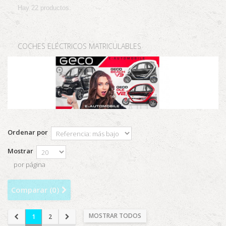
Hay 22 productos.
COCHES ELÉCTRICOS MATRICULABLES
Ordenar por
Mostrar
por página
Comparar (
0
)
MOSTRAR TODOS
1
2