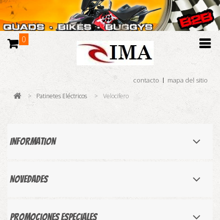
0
contacto
mapa del sitio
>
Patinetes Eléctricos
>
Velocifero
Information
Novedades
Promociones especiales