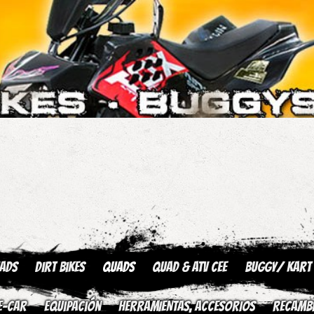
uads
Dirt Bikes
Quads
QUAD & ATV CEE
Buggy/ kart
E-CAR
Equipación
HERRAMIENTAS, ACCESORIOS
Recamb