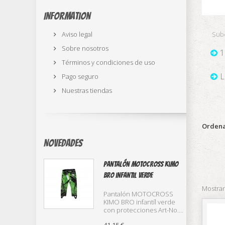
Information
Aviso legal
Sub
Sobre nosotros
1
Términos y condiciones de uso
L
Pago seguro
Nuestras tiendas
Ordena
Novedades
Pantalón Motocross Kimo
Bro infantil verde
Mostran
Pantalón MOTOCROSS
KIMO BRO infantíl verde
con protecciones Art-No....