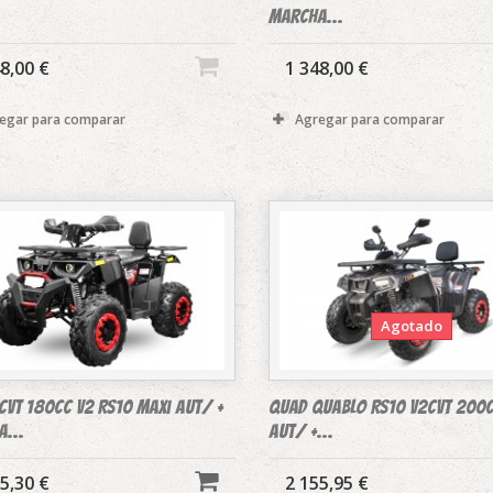
marcha...
8,00 €
1 348,00 €
egar para comparar
Agregar para comparar
Agotado
CVT 180cc V2 RS10 Maxi Aut/ +
Quad QUABLO RS10 V2CVT 200c
...
Aut/ +...
5,30 €
2 155,95 €