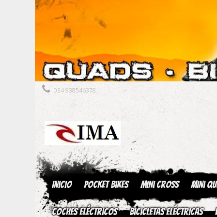
034 938546378
Inicio
Pocket Bikes
Mini Cross
Mini Q
Coches Eléctricos
Bicicletas Eléctricas