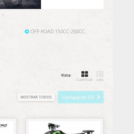
OFF ROAD 150CC-250CC...
Vista:
Cuadrícula
Lista
Comparar (
0
)
MOSTRAR TODOS