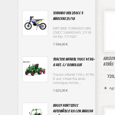
TORNADO URX 250CC 5
MARCHAS 21/18
DIRT BIKE TORNADO URX
250CC 5 MARCHAS 21/18
Art-No. 1111667
1 594,00 €
ARIZON
TRACTOR infantil 110cc 4T R6-
atrás
8 aut. c/ romolque
Tractor infantil 110cc 4T R6-
720
8 aut. c/marcha atrás
romolque Art-No....
Agr
1 625,00 €
buggy Hunt 125cc
automático R8 con marcha