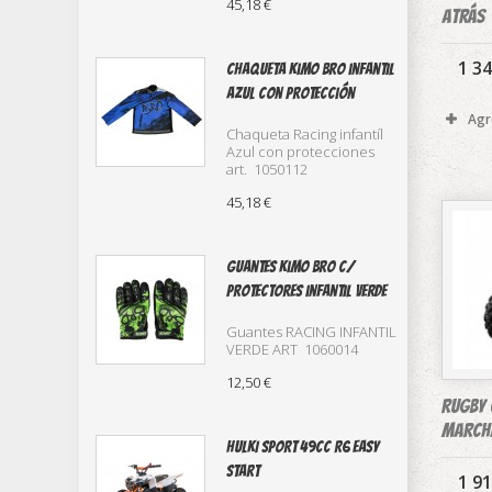
45,18 €
atrás
1 34
Chaqueta kimo bro infantil
azul con protección
Agr
Chaqueta Racing infantíl
Azul con protecciones
art. 1050112
45,18 €
Guantes kimo Bro c/
protectores infantil verde
Guantes RACING INFANTIL
VERDE ART 1060014
12,50 €
RUGBY 
marcha
HULKI SPORT 49cc R6 Easy
Start
1 91