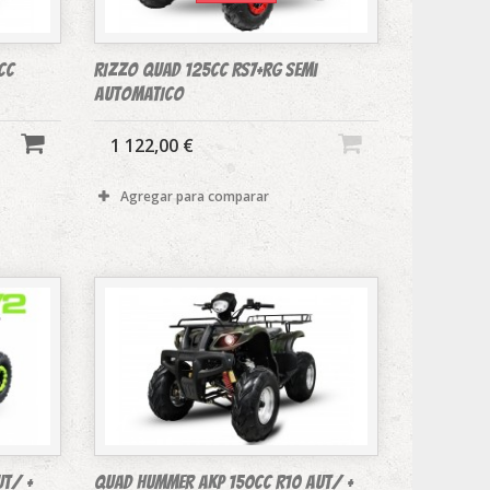
CC
RIZZO QUAD 125CC RS7+RG semi
AUTOMATICO
1 122,00 €
Agregar para comparar
ut/ +
Quad Hummer AKP 150cc R10 Aut/ +