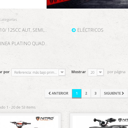
categorías
10/ 125CC AUT, SEMI,...
ELÉCTRICOS
INEA PLATINO QUAD...
r por
Mostrar
por página
Referencia: más bajo primero
20
ANTERIOR
1
2
3
SIGUIENTE
do 1 - 20 de 53 items