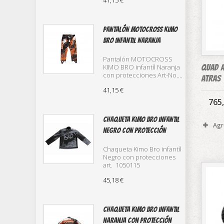
41,15 €
Pantalón Motocross Kimo
Bro infantil Naranja
Pantalón MOTOCROSS
QUAD A
KIMO BRO infantíl Naranja
con protecciones Art-No....
ATRAS
41,15 €
765
Chaqueta Kimo Bro infantil
Agr
negro con protección
Chaqueta Kimo Bro infantíl
Negro con protecciones
art. 1050115
45,18 €
Chaqueta Kimo Bro infantil
naranja con protección