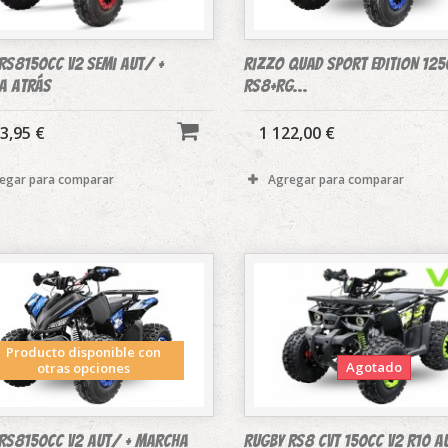
RS8150cc V2 Semi Aut/ +
RIZZO QUAD SPORT EDITION 125
a atrás
RS8+RG...
3,95 €
1 122,00 €
egar para comparar
Agregar para comparar
Producto disponible con
Agotado
otras opciones
RS8150cc V2 Aut/ + marcha
RUGBY RS8 CVT 150cc V2 R10 A