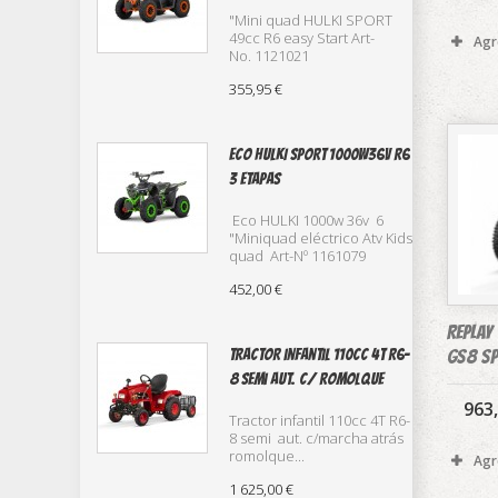
"Mini quad HULKI SPORT
49cc R6 easy Start Art-
Agr
No. 1121021
355,95 €
Eco HULKI SPORT 1000w36v R6
3 etapas
Eco HULKI 1000w 36v 6
"Miniquad eléctrico Atv Kids
quad Art-Nº 1161079
452,00 €
REPLAY
GS8 S
TRACTOR infantil 110cc 4T R6-
8 semi aut. c/ romolque
963
Tractor infantil 110cc 4T R6-
8 semi aut. c/marcha atrás
romolque...
Agr
1 625,00 €