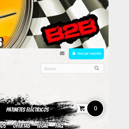
Iniciar sesión
0
Patinetes Eléctricos
ios
OFERTAS
Legal
fAQ