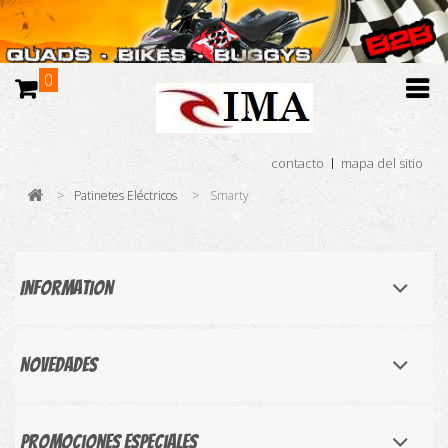
0
contacto
mapa del sitio
>
Patinetes Eléctricos
>
Smarty
Information
Novedades
Promociones especiales