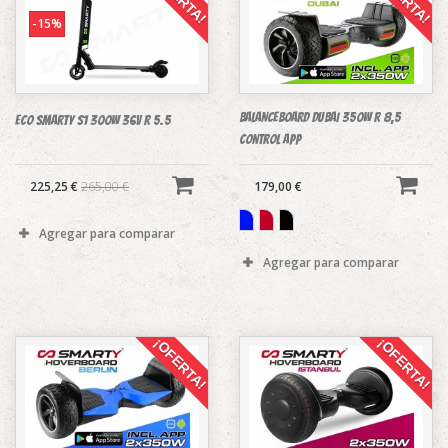
-15%
BALANCEBOARD DUBAI 350W R 8,5
Eco Smarty S1 300w 36v R 5.5
control APP
225,25 €
265,00 €
179,00 €
Agregar para comparar
Agregar para comparar
¡OFERTA!
¡OFERTA!