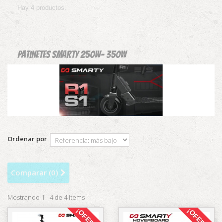
Hay 4 productos.
Patinetes Smarty 250w- 350w
Ordenar por
Comparar (
0
)
Mostrando 1 - 4 de 4 items
¡OFERTA!
¡OFERTA!