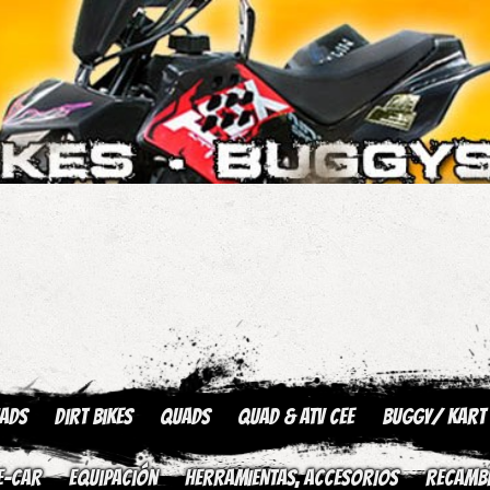
uads
Dirt Bikes
Quads
QUAD & ATV CEE
Buggy/ kart
E-CAR
Equipación
HERRAMIENTAS, ACCESORIOS
Recamb