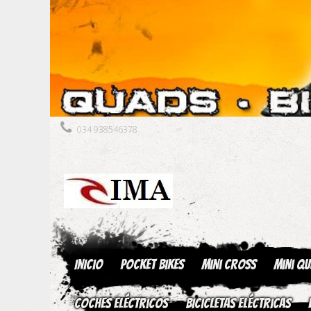
034 938546378
Inicio
Pocket Bikes
Mini Cross
Mini Q
Coches Eléctricos
Bicicletas Eléctricas