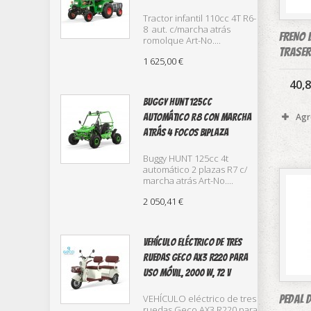
Tractor infantil 110cc 4T R6-
8 aut. c/marcha atrás
FRENO 
romolque Art-No....
traser
1 625,00 €
40,8
buggy Hunt 125cc
Agr
automático R8 con marcha
atrás 4 focos biplaza
Buggy HUNT 125cc 4t
automático 2 plazas R7 c/
marcha atrás Art-No....
2 050,41 €
Vehículo eléctrico de tres
ruedas Geco AX3 R220 para
uso móvil, 2000 W, 72 V
PEDAL 
VEHÍCULO eléctrico de tres
ruedas Geco AX3 R220 para