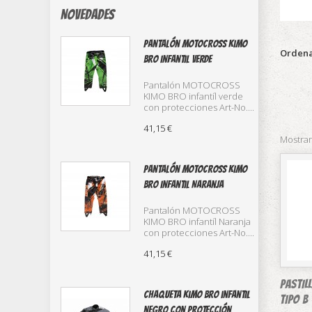
Novedades
Pantalón Motocross Kimo
Ordena
Bro infantil verde
Pantalón MOTOCROSS
KIMO BRO infantíl verde
con protecciones Art-No....
41,15 €
Mostran
Pantalón Motocross Kimo
Bro infantil Naranja
Pantalón MOTOCROSS
KIMO BRO infantíl Naranja
con protecciones Art-No....
41,15 €
PASTIL
Chaqueta Kimo Bro infantil
TIPO B
negro con protección