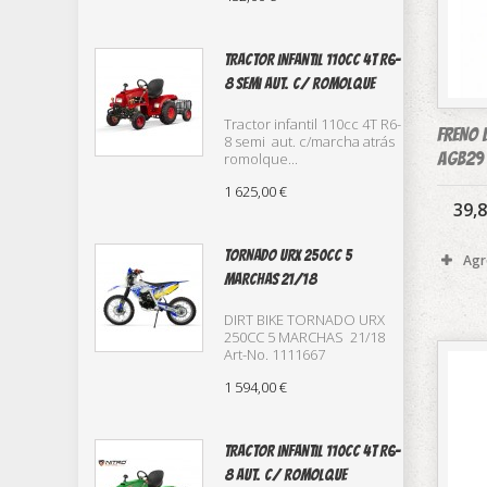
TRACTOR infantil 110cc 4T R6-
8 semi aut. c/ romolque
Tractor infantil 110cc 4T R6-
FRENO 
8 semi aut. c/marcha atrás
AGB29
romolque...
1 625,00 €
39,8
TORNADO URX 250CC 5
Agr
MARCHAS 21/18
DIRT BIKE TORNADO URX
250CC 5 MARCHAS 21/18
Art-No. 1111667
1 594,00 €
TRACTOR infantil 110cc 4T R6-
8 aut. c/ romolque