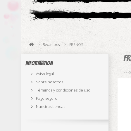
>
Recambios
>
FRENOS
F
Information
FFR
Aviso legal
Sobre nosotros
Términos y condiciones de uso
Pago seguro
Nuestras tiendas