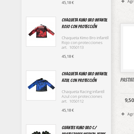
Agr
45,18 €
Chaqueta Kimo Bro infantil
Rojo con protección
Chaqueta Kimo Bro infantíl
Rojo con protecciones
art. 1050113
45,18 €
Chaqueta kimo bro infantil
PASTIL
azul con protección
Chaqueta Racing infantíl
Azul con protecciones
9,50
art. 1050112
45,18 €
Agr
Guantes kimo Bro c/