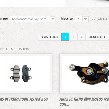
r por
Mostrar
por página
Referencia: más bajo primero
20
ANTERIOR
1
2
3
SIGUIENTE
do 1 - 20 de 45 items
LAS DE FRENO DOBLE PISTON AGB
Pinza DE FRENO mini motos IZ
CON...