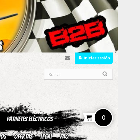
Iniciar sesión
0
Patinetes Eléctricos
ios
OFERTAS
Legal
fAQ