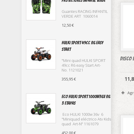
protectores infantil verde
Guantes RACING INFANTIL
VERDE ART 1060014
12,50 €
HULKI SPORT 49cc R6 Easy
Start
DISCO 
"Mini quad HULKI SPORT
49cc R6 easy Start Art-
No. 1121021
11,8
355,95 €
Agr
Eco HULKI SPORT 1000w36v R6
3 etapas
Eco HULKI 1000w 36v 6
"Miniquad eléctrico Atv Kids
quad Art-Nº 1161079
452,00 €