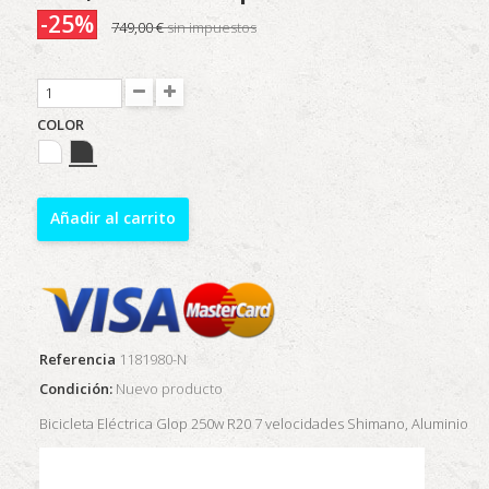
-25%
749,00 €
sin impuestos
COLOR
Añadir al carrito
Referencia
1181980-N
Condición:
Nuevo producto
Bicicleta Eléctrica Glop 250w R20 7 velocidades Shimano, Aluminio