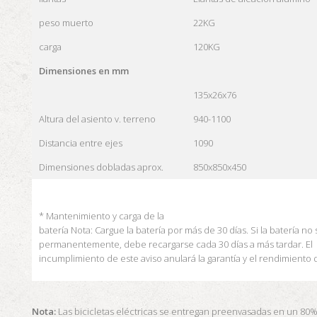
peso muerto
22KG
carga
120KG
Dimensiones en mm
135x26x76
Altura del asiento v.
terreno
940-1100
Distancia entre ejes
1090
Dimensiones dobladas aprox.
850x850x450
* Mantenimiento y carga de la
batería
Nota: Cargue la
batería por más de 30 días.
Si la batería no
permanentemente, debe recargarse cada 30 días a más tardar.
El
incumplimiento de este aviso anulará la garantía y el rendimiento d
Nota:
Las bicicletas eléctricas se entregan preenvasadas en un 80% 