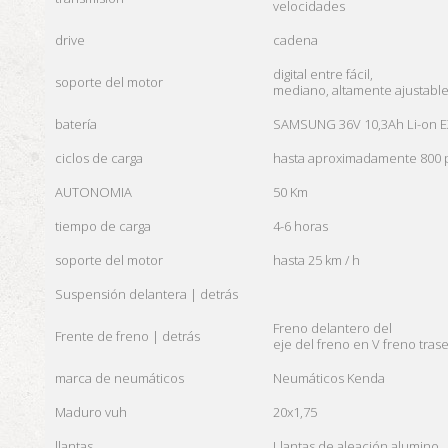
velocidades
drive
cadena
digital entre fácil,
soporte del motor
mediano, altamente ajustabl
batería
SAMSUNG 36V 10,3Ah Li-on 
ciclos de carga
hasta aproximadamente 800 
AUTONOMIA
50 Km
tiempo de carga
4-6 horas
soporte del motor
hasta 25 km / h
Suspensión delantera |
detrás
Freno delantero del
Frente de freno |
detrás
eje del freno en
V
freno tras
marca de neumáticos
Neumáticos Kenda
Maduro vuh
20x1,75
llantas
Llantas de aleación alumino