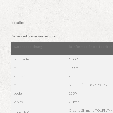
detalles:
Datos / información técnica:
Datenbezeichung
la información del fabrican
fabricante
GLOP
modelo
FLOPY
admisión
-
motor
Motor eléctrico 250W 36V
poder
250W
V-Max
25 kmh
Circuito Shimano TOURNAY 4
transmisión