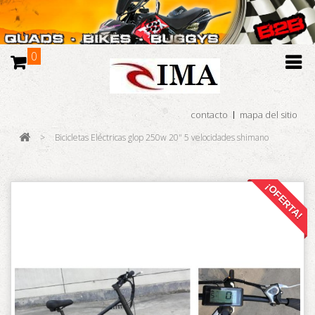
0
contacto
mapa del sitio
>
Bicicletas Eléctricas glop 250w 20" 5 velocidades shimano
¡OFERTA!