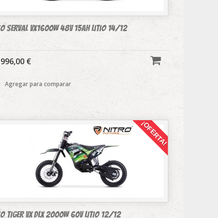
co SERVAL VX1600w 48v 15Ah litio 14/12
996,00 €
Agregar para comparar
¡OFERTA!
o TIGER VX DLX 2000W 60v LITIO 12/12