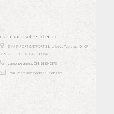
Información sobre la tienda
ZIMA IMPORT & EXPORT S L, c/ Josep Tapiolas ,154 CP
08226 - TERRASSA - BARCELONA
Llámenos ahora:
034 -938546378
Email:
ventas@zimadistribucion.com