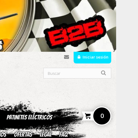
Iniciar sesión
0
Patinetes Eléctricos
ios
OFERTAS
Legal
fAQ