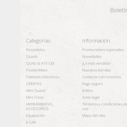
Boletí
Categorías
Información
Recambios
Promociones especiales
Quads
Novedades
QUAD & ATV CEE
¡Lo más vendido!
Pocket Bikes
Nuestras tiendas
Patinetes Eléctricos
Contacte con nosotros
OFERTAS
Pago seguro
Mini Quads
Envios
Mini Cross
Aviso legal
HERRAMIENTAS,
Términos y condiciones d
ACCESORIOS
uso
Equipación
Mapa del sitio
E-CAR