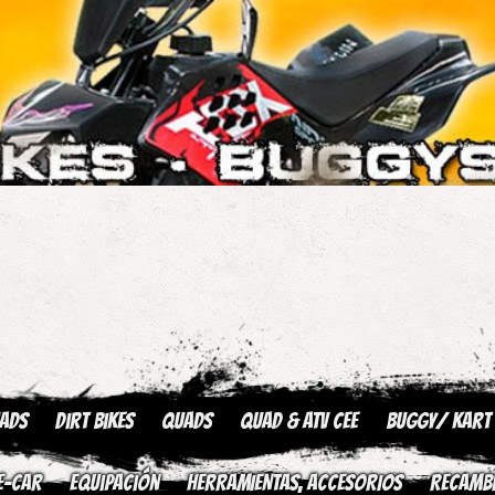
uads
Dirt Bikes
Quads
QUAD & ATV CEE
Buggy/ kart
E-CAR
Equipación
HERRAMIENTAS, ACCESORIOS
Recamb