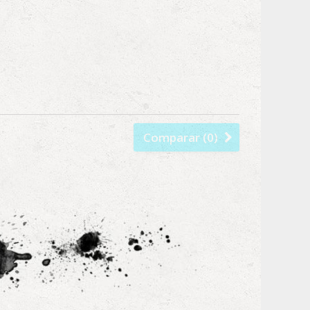
Comparar (
0
)