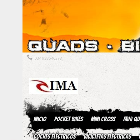
034 938546378
Inicio
Pocket Bikes
Mini Cross
Mini Q
Coches Eléctricos
Bicicletas Eléctricas