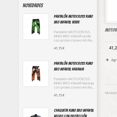
Novedades
Pantalón Motocross Kimo
Bro infantil verde
motor 
Pantalón MOTOCROSS
KIMO BRO infantíl verde
con protecciones Art-No....
41,2
41,15 €
Agr
Pantalón Motocross Kimo
Bro infantil Naranja
Pantalón MOTOCROSS
KIMO BRO infantíl Naranja
con protecciones Art-No....
Mostran
41,15 €
Chaqueta Kimo Bro infantil
negro con protección