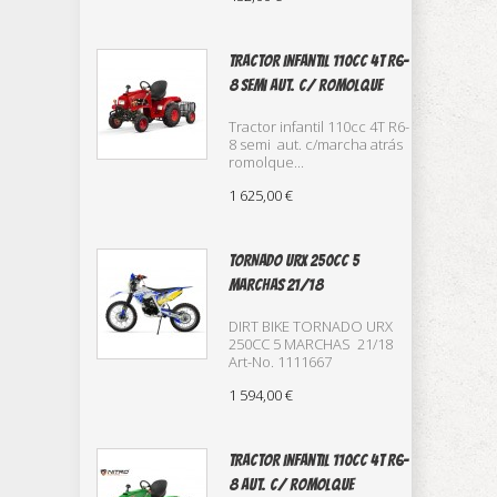
TRACTOR infantil 110cc 4T R6-
8 semi aut. c/ romolque
Tractor infantil 110cc 4T R6-
8 semi aut. c/marcha atrás
romolque...
1 625,00 €
TORNADO URX 250CC 5
MARCHAS 21/18
DIRT BIKE TORNADO URX
250CC 5 MARCHAS 21/18
Art-No. 1111667
1 594,00 €
TRACTOR infantil 110cc 4T R6-
8 aut. c/ romolque