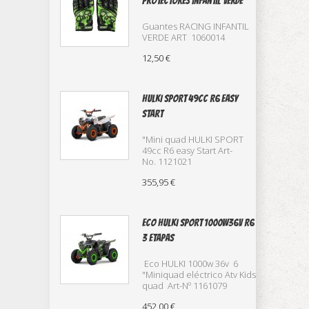
protectores infantil verde
Guantes RACING INFANTIL
VERDE ART 1060014
12,50 €
HULKI SPORT 49cc R6 Easy
Start
"Mini quad HULKI SPORT
49cc R6 easy Start Art-
No. 1121021
355,95 €
Eco HULKI SPORT 1000w36v R6
3 etapas
Eco HULKI 1000w 36v 6
"Miniquad eléctrico Atv Kids
quad Art-Nº 1161079
452,00 €