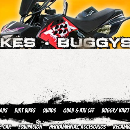
uads
Dirt Bikes
Quads
QUAD & ATV CEE
Buggy/ kart
E-CAR
Equipación
HERRAMIENTAS, ACCESORIOS
Recamb