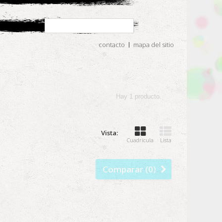
contacto
mapa del sitio
Hay 1 producto.
Vista:
Cuadrícula
Lista
Comparar (
0
)