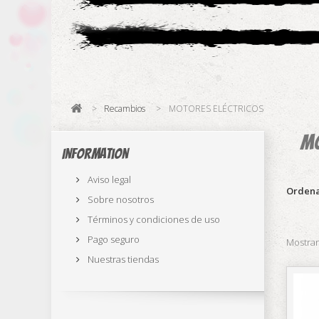
>
Recambios
>
MOTORES ELÉCTRICOS
MO
Information
Aviso legal
Ordena
Sobre nosotros
Términos y condiciones de uso
Pago seguro
Mostran
Nuestras tiendas