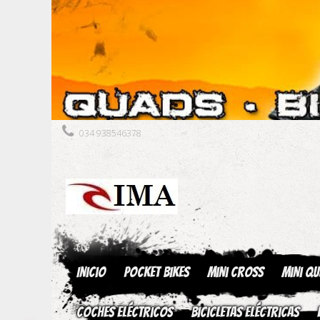
034 938546378
Inicio
Pocket Bikes
Mini Cross
Mini Q
Coches Eléctricos
Bicicletas Eléctricas