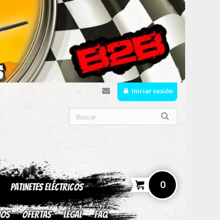
Iniciar sesión
0
Patinetes Eléctricos
ios
OFERTAS
Legal
fAQ