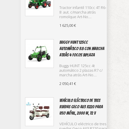
Tractor infantil 110cc 4T R6-
8 aut. c/marcha atrás
romolque Art-No....
1 625,00 €
buggy Hunt 125cc
automático R8 con marcha
atrás 4 focos biplaza
Buggy HUNT 125cc 4t
automático 2 plazas R7 c/
marcha atrás Art-No....
2 050,41 €
Vehículo eléctrico de tres
ruedas Geco AX3 R220 para
uso móvil, 2000 W, 72 V
VEHÍCULO eléctrico de tres
ruedas Geco AX3 R220 para