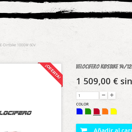
12E-Dirtbike 1000W 60V
¡OFERTA!
Velocifero Kidsbike 14/1
1 509,00 €
sin
COLOR
Añadir al car