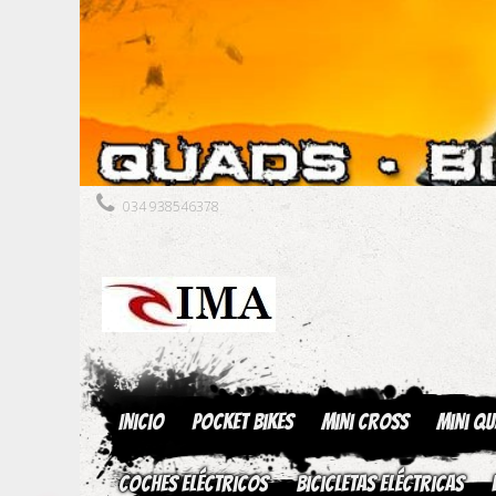
034 938546378
Inicio
Pocket Bikes
Mini Cross
Mini Q
Coches Eléctricos
Bicicletas Eléctricas