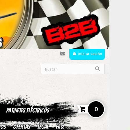
Iniciar sesión
0
Patinetes Eléctricos
ios
OFERTAS
Legal
fAQ