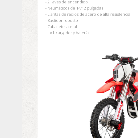
- 2 llaves de encendido
- Neumáticos de 14/12 pulgadas
- Llantas de radios de acero de alta resistencia
- Bastidor robusto
- Caballete lateral
- Incl. cargador y batería.