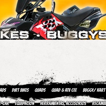
uads
Dirt Bikes
Quads
QUAD & ATV CEE
Buggy/ kart
E-CAR
Equipación
HERRAMIENTAS, ACCESORIOS
Recamb