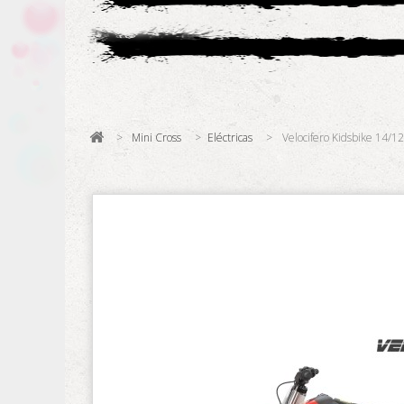
>
Mini Cross
>
Eléctricas
>
Velocifero Kidsbike 14/