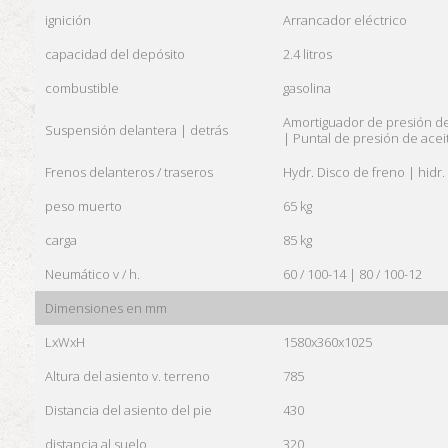
ignición
Arrancador eléctrico
capacidad del depósito
2.4 litros
combustible
gasolina
Amortiguador de presión de
Suspensión delantera |
detrás
|
Puntal de presión de acei
Frenos delanteros / traseros
Hydr. Disco de freno |
hidr.
peso muerto
65 kg
carga
85 kg
Neumático v / h.
60 / 100-14 |
80 / 100-12
Dimensiones en mm
LxWxH
1580x360x1025
Altura del asiento v.
terreno
785
Distancia del asiento del pie
430
distancia al suelo
320