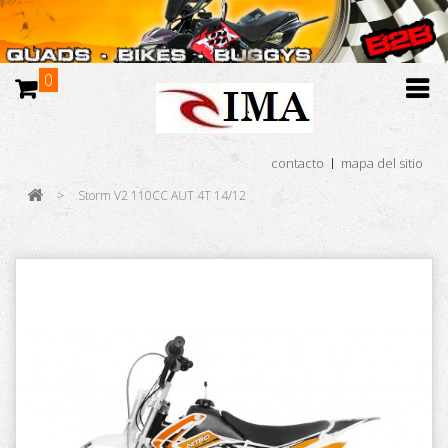
0
contacto
mapa del sitio
>
Storm V2 110CC AUT 4T 14/12