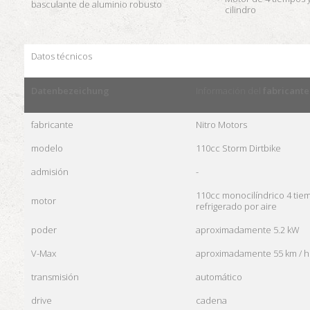
basculante de aluminio robusto
cilindro
Datos técnicos
Datenbezeichung
Información del
fabricante
fabricante
Nitro Motors
modelo
110cc Storm Dirtbike
admisión
-
110cc monocilíndrico 4 tie
motor
refrigerado por aire
poder
aproximadamente 5.2 kW
V-Max
aproximadamente 55 km / h
transmisión
automático
drive
cadena