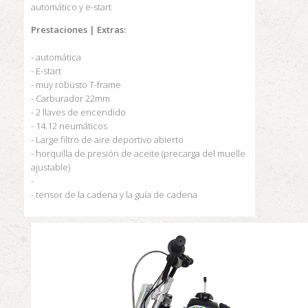
automático y e-start
Prestaciones
|
Extras:
- automática
- E-start
- muy robusto T-frame
- Carburador 22mm
- 2 llaves de encendido
- 14.12 neumáticos
- Large filtro de aire deportivo abierto
- horquilla de presión de aceite (precarga del muelle
ajustable)
-
- tensor de la cadena y la guía de cadena