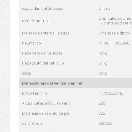
capacidad del depósito
2 litros
2 puntales delante
tren de aterrizaje
1x
puntales
trasero
Frenos delanteros |
detrás
2 frenos de disco /
neumático
4.10-6 |
13x5.00-6
Peso neto del vehículo
43 kg
Peso bruto del vehículo
51 kg
carga
60 kg
Dimensiones del vehículo en mm.
LxWxH en mm
1170x655x745
Altura del asiento v.
terreno
530
Distancia de asiento de pie
325
Calibre vuh
660
635