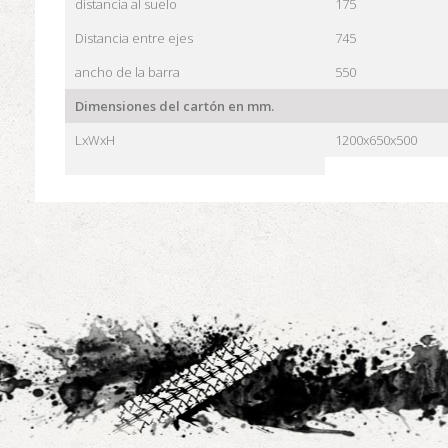
distancia al suelo
175
Distancia entre ejes
745
ancho de la barra
550
Dimensiones del cartón en mm.
LxWxH
1200x650x500