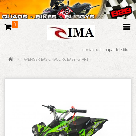
0
contacto
mapa del sitio
>
AVENGER BASIC 49CC R6 EASY -START