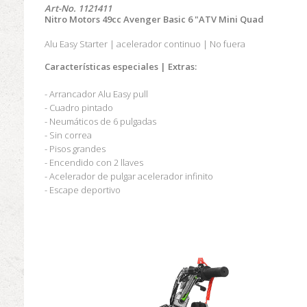
Art-No.
1121411
Nitro Motors 49cc Avenger Basic 6 "ATV Mini Quad
Alu Easy Starter |
acelerador continuo |
No fuera
Características especiales
|
Extras:
- Arrancador Alu Easy pull
- Cuadro pintado
- Neumáticos de 6 pulgadas
- Sin correa
- Pisos grandes
- Encendido con 2 llaves
- Acelerador de pulgar acelerador infinito
-
Escape
deportivo