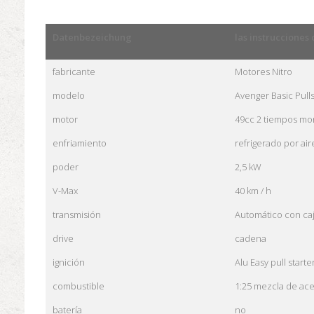
Datenbezeichung
las instrucciones 
fabricante
Motores Nitro
modelo
Avenger Basic Pulls
motor
49cc 2 tiempos mon
enfriamiento
refrigerado por air
poder
2,5 kW
V-Max
40 km / h
transmisión
Automático con ca
drive
cadena
ignición
Alu Easy pull starte
combustible
1:25 mezcla de ace
batería
no