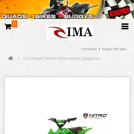
0
contacto
mapa del sitio
>
ECO Phyton CROSS 1000w 36v R6 3 etapas luz