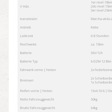
1er nivel 10km
V máx.
2do nivel 15k
3er nivel 25km
transmisión
Marcha atrás 
Antrieb
Kette
Ladezeit
6-8 Stunden
Reichweite
ca. 15km
Batterie
36V/12A
Batterie Typ
6-DZM-12 Blei
Fahrwerk vorne | hinten
2x Federbeine
2x Scheibenb
Bremsen
1x Scheibenb
Reifen vorne | hinten
13x4.10-6 |13x
Netto Fahrzeuggewicht
50kg
Brutto Fahrzeuggewicht
64kg