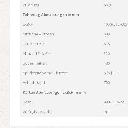
Zuladung
65kg
Fahrzeug Abmessungen in mm
LxBxH
1050x565x695
Sitzhöhe v. Boden
500
Lenkerbreite
575
Abstand Fuß-Sitz
320
Bodenfreiheit
180
Spurbreite vorne | hinten
675 | 585
Achsabstand
700
Karton Abmessungen LxBxH in mm
LxBxH
990x565x495
Verfügbare Farbe
Rot