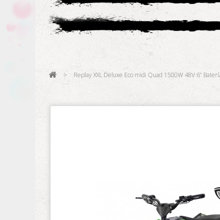
>
Replay XXL Deluxe Eco midi Quad 1500W 48V 6” Batería