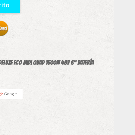
rito
 Deluxe Eco midi Quad 1500W 48V 6” Batería
Google+