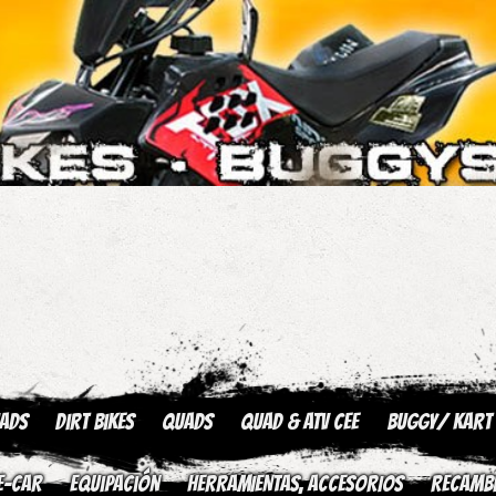
uads
Dirt Bikes
Quads
QUAD & ATV CEE
Buggy/ kart
E-CAR
Equipación
HERRAMIENTAS, ACCESORIOS
Recamb