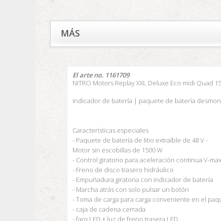
MÁS
El arte no.
1161709
NITRO Motors Replay XXL Deluxe Eco midi Quad 15
indicador de batería |
paquete de batería desmon
Características especiales
- Paquete de batería de litio extraíble de 48 V -
Motor sin escobillas de 1500 W
- Control giratorio para aceleración continua V-
- Freno de disco trasero hidráulico
- Empuñadura giratoria con indicador de batería
- Marcha atrás con solo pulsar un botón
- Toma de carga para carga conveniente en el paq
- caja de cadena cerrada
- faro LED + luz de freno trasera LED