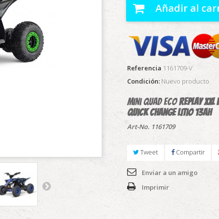
Añadir al car
Referencia
1161709-V
Condición:
Nuevo producto
Mini quad Eco
Replay XXL
Quick Change Litio 13Ah
Art-No. 1161709
Tweet
Compartir
Enviar a un amigo
Imprimir