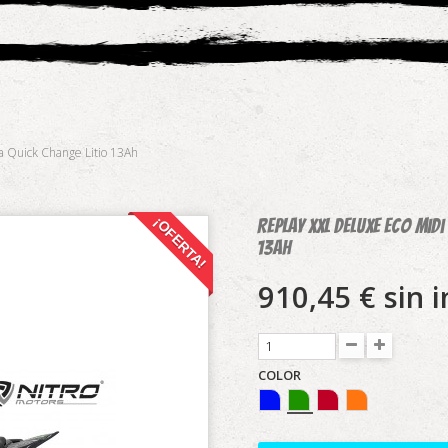
 Quick Change Litio 13Ah
¡OFERTA!
Replay XXL Deluxe Eco mid
13Ah
910,45 €
sin 
COLOR