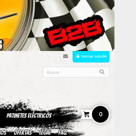
Iniciar sesión
0
Patinetes Eléctricos
ios
OFERTAS
Legal
fAQ