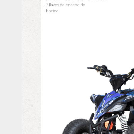
- 2 llaves de encendido
- bocina