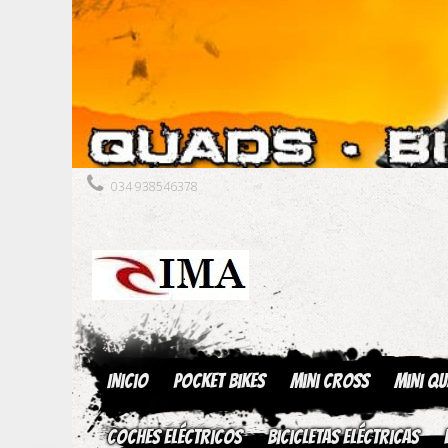
034 938546378
Inicio
Pocket Bikes
Mini Cross
Mini Q
Coches Eléctricos
Bicicletas Eléctricas