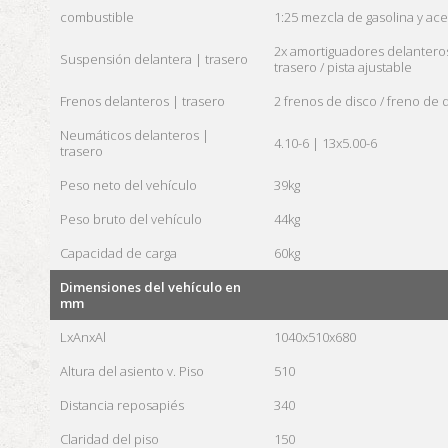
combustible
1:25 mezcla de gasolina y ace
2x amortiguadores delantero
Suspensión delantera | trasero
trasero / pista ajustable
Frenos delanteros | trasero
2 frenos de disco / freno de 
Neumáticos delanteros |
4.10-6 | 13x5.00-6
trasero
Peso neto del vehículo
39kg
Peso bruto del vehículo
44kg
Capacidad de carga
60kg
Dimensiones del vehículo en
mm
LxAnxAl
1040x510x680
Altura del asiento v. Piso
510
Distancia reposapiés
340
Claridad del piso
150