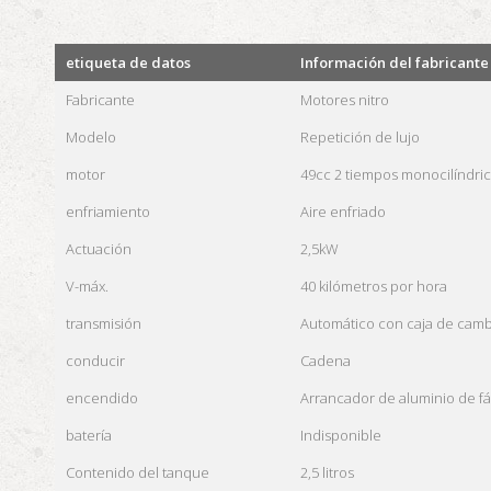
etiqueta de datos
Información del fabricante
Fabricante
Motores nitro
Modelo
Repetición de lujo
motor
49cc 2 tiempos monocilíndri
enfriamiento
Aire enfriado
Actuación
2,5kW
V-máx.
40 kilómetros por hora
transmisión
Automático con caja de camb
conducir
Cadena
encendido
Arrancador de aluminio de fác
batería
Indisponible
Contenido del tanque
2,5 litros