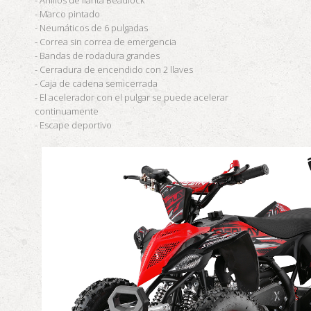
- Marco pintado
- Neumáticos de 6 pulgadas
- Correa sin correa de emergencia
- Bandas de rodadura grandes
- Cerradura de encendido con 2 llaves
- Caja de cadena semicerrada
- El acelerador con el pulgar se puede acelerar
continuamente
- Escape deportivo