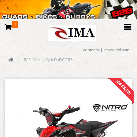
0
contacto
mapa del sitio
>
REPLAY MINI QUAD 49CC R6
¡OFERTA!