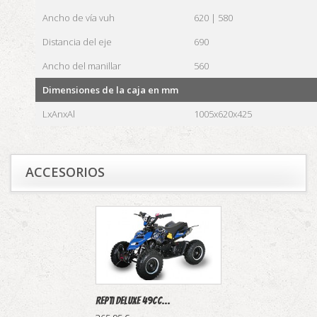
Ancho de vía vuh
620 | 580
Distancia del eje
690
Ancho del manillar
560
Dimensiones de la caja en mm
LxAnxAl
1005x620x425
ACCESORIOS
Repti Deluxe 49cc...