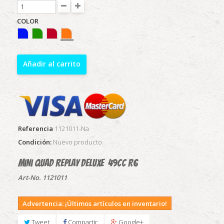
COLOR
Añadir al carrito
Referencia
1121011-Na
Condición:
Nuevo producto
Mini quad Replay Deluxe 49CC R6
Art-No. 1121011
Advertencia: ¡Últimos artículos en inventario!
Tweet
Compartir
Google+