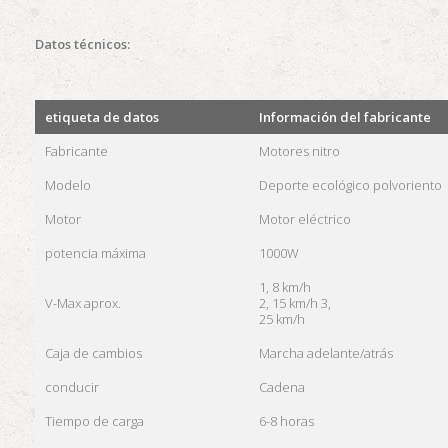
Datos técnicos:
etiqueta de datos
Información del fabricante
Fabricante
Motores nitro
Modelo
Deporte ecológico polvoriento
Motor
Motor eléctrico
potencia máxima
1000W
1, 8 km/h
V-Max aprox.
2, 15 km/h 3,
25 km/h
Caja de cambios
Marcha adelante/atrás
conducir
Cadena
Tiempo de carga
6-8 horas