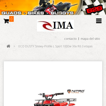
0
contacto
mapa del sitio
>
ECO DUSTY Snowy-Profile L Sport 1000w 36v R6 3 etapas