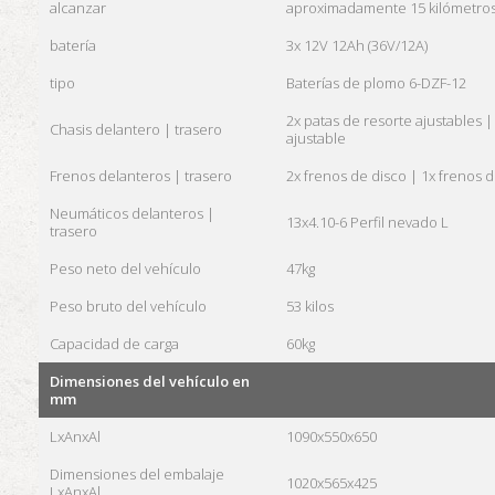
alcanzar
aproximadamente 15 kilómetro
batería
3x 12V 12Ah (36V/12A)
tipo
Baterías de plomo 6-DZF-12
2x patas de resorte ajustables 
Chasis delantero | trasero
ajustable
Frenos delanteros | trasero
2x frenos de disco | 1x frenos d
Neumáticos delanteros |
13x4.10-6 Perfil nevado L
trasero
Peso neto del vehículo
47kg
Peso bruto del vehículo
53 kilos
Capacidad de carga
60kg
Dimensiones del vehículo en
mm
LxAnxAl
1090x550x650
Dimensiones del embalaje
1020x565x425
LxAnxAl