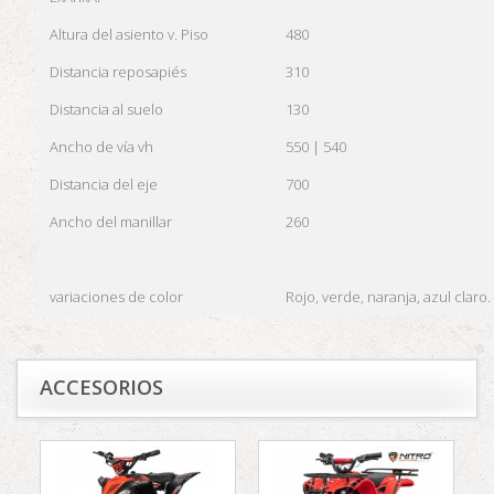
Altura del asiento v. Piso
480
Distancia reposapiés
310
Distancia al suelo
130
Ancho de vía vh
550 | 540
Distancia del eje
700
Ancho del manillar
260
variaciones de color
Rojo, verde, naranja, azul claro.
ACCESORIOS