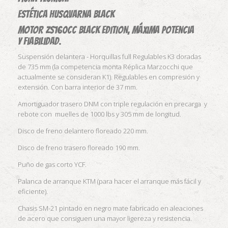
Estética Husqvarna Black
MOTOR ZS160CC BLACK EDITION, máxima potencia
y fiabilidad.
Suspensión delantera - Horquillas full Regulables K3 doradas
de 735 mm (la competencia monta Réplica Marzocchi que
actualmente se consideran K1). Regulables en compresión y
extensión. Con barra interior de 37 mm.
Amortiguador trasero DNM con triple regulación en precarga y
rebote con muelles de 1000 lbs y 305 mm de longitud.
Disco de freno delantero floreado 220 mm.
Disco de freno trasero floreado 190 mm.
Puño de gas corto YCF.
Palanca de arranque KTM (para hacer el arranque más fácil y
eficiente).
Chasis SM-21 pintado en negro mate fabricado en aleaciones
de acero que consiguen una mayor ligereza y resistencia.