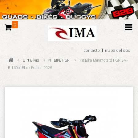
0
contacto
mapa del sitio
>
Dirt Bikes
>
PIT BIKE PGR
>
Pit Bike Minimotard PGR SM-
R 160cc Black Edition 2026