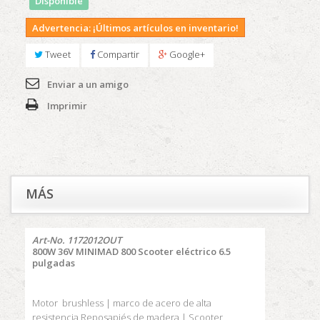
Disponible
Advertencia: ¡Últimos artículos en inventario!
Tweet
Compartir
Google+
Enviar a un amigo
Imprimir
MÁS
Art-No.
1172012OUT
800W 36V MINIMAD 800 Scooter eléctrico 6.5
pulgadas
Motor brushless |
marco de acero de alta
resistencia
Reposapiés de madera |
Scooter