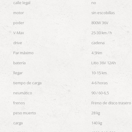
calle legal
no
motor
sin escobillas
poder
800W 36V
V-Max
25-30 km / h
drive
cadena
Par máximo
4.5Nm
batería
Litio 36V 12Ah
llegar
10-15 km
tiempo de carga
4-6 horas
neumático
90 / 60-6,5
frenos
Freno de disco trasero
peso muerto
28 kg
carga
140 kg