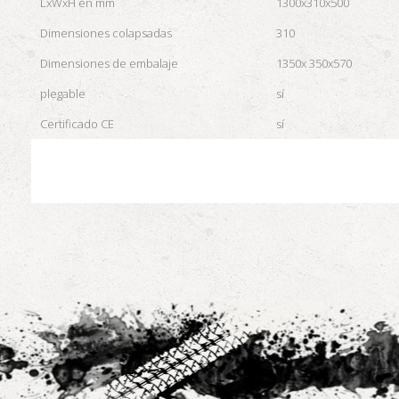
LxWxH en mm
1300x310x500
Dimensiones colapsadas
310
Dimensiones de embalaje
1350x 350x570
plegable
sí
Certificado CE
sí