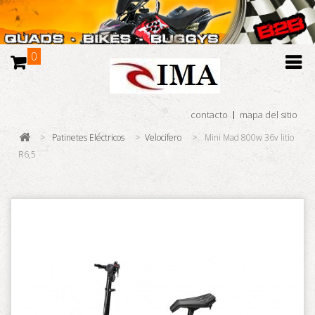
0
contacto
mapa del sitio
>
Patinetes Eléctricos
>
Velocifero
>
Mini Mad 800w 36v litio
R6,5